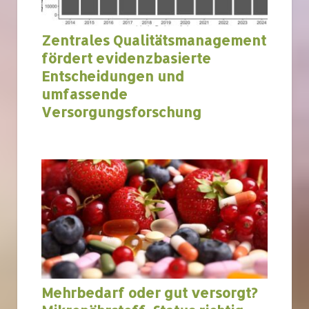
Zentrales Qualitätsmanagement
fördert evidenzbasierte
Entscheidungen und
umfassende
Versorgungsforschung
bundesweit
Mehrbedarf oder gut versorgt?