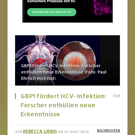
GBP1 fördert HCV-Infektion: Forscher
enthüllen neue Erkenntnisse (Foto: Paul
Ehrlich Instritut)
GBP1 fördert HCV-Infektion:
0
Forscher enthüllen neue
Erkenntnisse
REBECCA LIEBIG
NACHRICHTEN
VON
AM
28. MÄRZ 2024