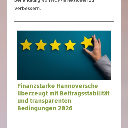
verbessern.
Finanzstarke Hannoversche
überzeugt mit Beitragsstabilität
und transparenten
Bedingungen 2026