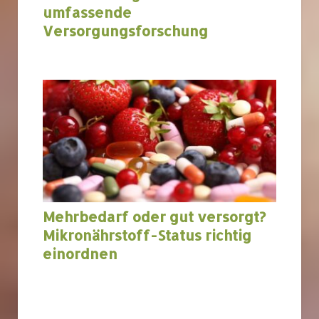
umfassende
Versorgungsforschung
bundesweit
Mehrbedarf oder gut versorgt?
Mikronährstoff-Status richtig
einordnen