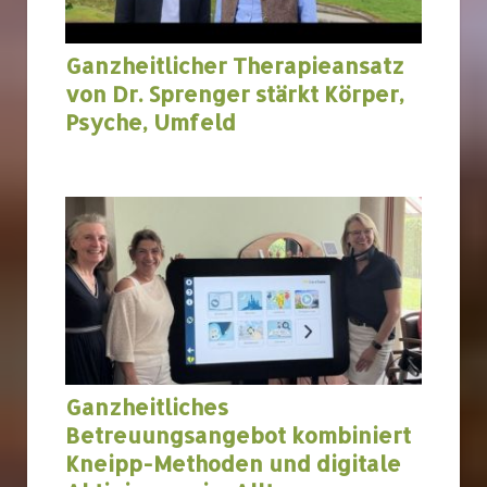
Ganzheitlicher Therapieansatz
von Dr. Sprenger stärkt Körper,
Psyche, Umfeld
Ganzheitliches
Betreuungsangebot kombiniert
Kneipp-Methoden und digitale